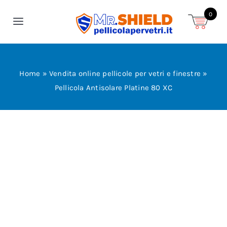
Salta
0
al
Toggle
contenuto
Navigation
Home
Home
»
Vendita online pellicole per vetri e finestre
»
Shop
Pellicola Antisolare Platine 80 XC
Pellicole
News
Contatti
Vai allo Shop!