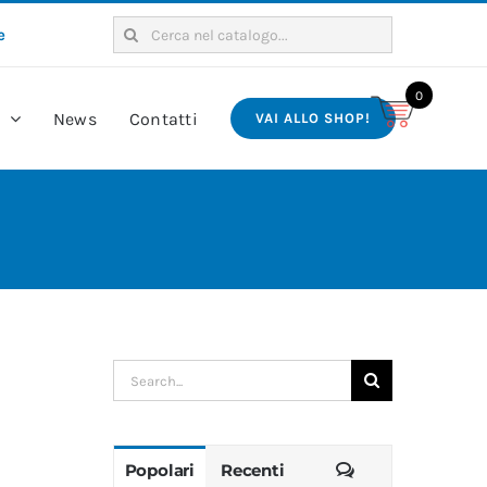
Cerca
e
per:
0
e
News
Contatti
VAI ALLO SHOP!
Cerca
per:
Commenti
Popolari
Recenti