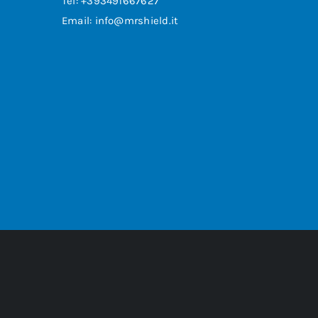
Tel: +393491667627
Email: info@mrshield.it