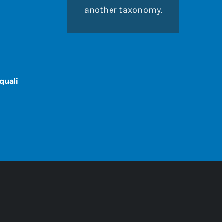
another taxonomy.
 quali